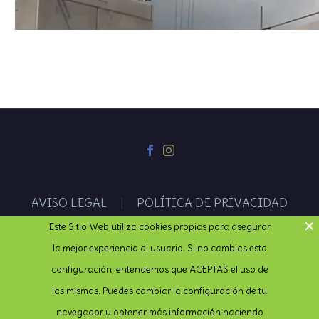
AVISO LEGAL
POLÍTICA DE PRIVACIDAD
AVISO DE COOKIES
Este Sitio Web utiliza cookies propias para asegurar
la mejor experiencia al usuario. Si no cambias esta
configuración, entendemos que ACEPTAS el uso de
NÚMERO LICENCIA TURÍSTICA: VUT-CO-000561
las mismas. Puedes cambiar la configuración de tu
navegador u obtener más información haciendo